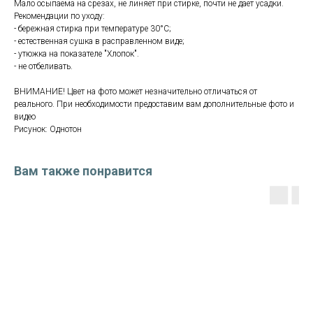
Мало осыпаема на срезах, не линяет при стирке, почти не дает усадки.
Рекомендации по уходу:
- бережная стирка при температуре 30°С;
- естественная сушка в расправленном виде;
- утюжка на показателе "Хлопок".
- не отбеливать.
ВНИМАНИЕ! Цвет на фото может незначительно отличаться от
реального. При необходимости предоставим вам дополнительные фото и
видео
Рисунок: Однотон
Вам также понравится