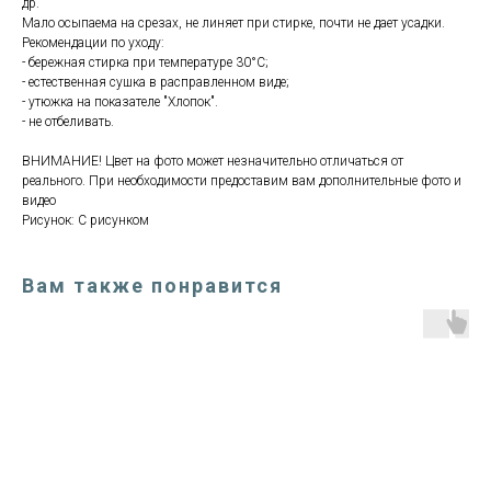
др.
Мало осыпаема на срезах, не линяет при стирке, почти не дает усадки.
Рекомендации по уходу:
- бережная стирка при температуре 30°С;
- естественная сушка в расправленном виде;
- утюжка на показателе "Хлопок".
- не отбеливать.
ВНИМАНИЕ! Цвет на фото может незначительно отличаться от
реального. При необходимости предоставим вам дополнительные фото и
видео
Рисунок: С рисунком
Вам также понравится