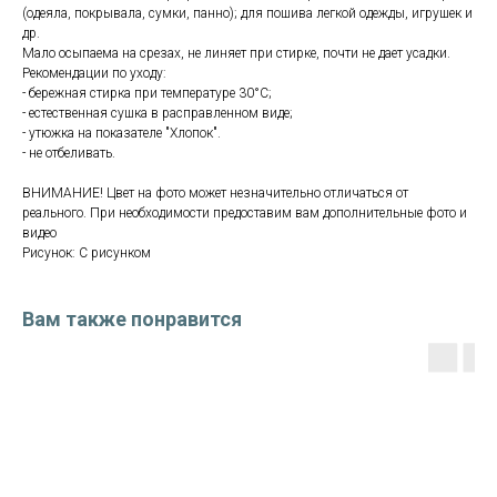
(одеяла, покрывала, сумки, панно); для пошива легкой одежды, игрушек и
др.
Мало осыпаема на срезах, не линяет при стирке, почти не дает усадки.
Рекомендации по уходу:
- бережная стирка при температуре 30°С;
- естественная сушка в расправленном виде;
- утюжка на показателе "Хлопок".
- не отбеливать.
ВНИМАНИЕ! Цвет на фото может незначительно отличаться от
реального. При необходимости предоставим вам дополнительные фото и
видео
Рисунок: С рисунком
Вам также понравится