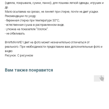
(одеяла, покрывала, сумки, панно); для пошива легкой одежды, игрушек и
др.
Мало осыпаема на срезах, не линяет при стирке, почти не дает усадки.
Рекомендации по уходу:
- бережная стирка при температуре 30°С;
- естественная сушка в расправленном виде;
- утюжка на показателе "Хлопок".
- не отбеливать.
ВНИМАНИЕ! Цвет на фото может незначительно отличаться от
реального. При необходимости предоставим вам дополнительные фото и
видео
Рисунок: С рисунком
Вам также понравится