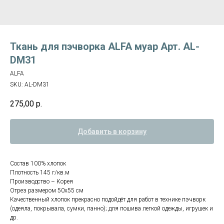
Ткань для пэчворка ALFA муар Арт. AL-
DM31
ALFA
SKU:
AL-DM31
275,00
р.
Добавить в корзину
Состав 100% хлопок
Плотность 145 г/кв.м
Производство – Корея
Отрез размером 50х55 см
Качественный хлопок прекрасно подойдёт для работ в технике пэчворк
(одеяла, покрывала, сумки, панно); для пошива легкой одежды, игрушек и
др.