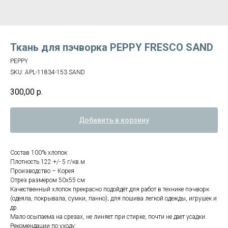
Ткань для пэчворка PEPPY FRESCO SAND
PEPPY
SKU:
APL-11834-153 SAND
300,00
р.
Добавить в корзину
Состав 100% хлопок
Плотность 122 +/- 5 г/кв.м
Производство – Корея
Отрез размером 50х55 см
Качественный хлопок прекрасно подойдёт для работ в технике пэчворк
(одеяла, покрывала, сумки, панно); для пошива легкой одежды, игрушек и
др.
Мало осыпаема на срезах, не линяет при стирке, почти не дает усадки.
Рекомендации по уходу: