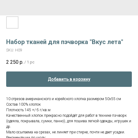
Набор тканей для пэчворка "Вкус лета"
SKU:
Н09
2 250
р.
/
1 pc
Добавить в корзину
10 отрезов американского и корейского хлопка размером 50х55 см
Состав 100% хлопок
Плотность 145 +/-5 г/кв.м
Качественный хлопок прекрасно подойдёт для работ в технике пэчворк
(одеяла, покрывала, сумки, панно); для пошива легкой одежды, игрушек и
др.
Мало осыпаема на срезах, не линяет при стирке, почти не дает усадки.
Рекомендации по уходу: