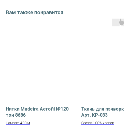
Вам также понравится
Нитки Madeira Aerofil №120
Ткань для пэчворка 
тон 8686
Арт. KP-033
Намотка 400 м
Состав 100% хлопок
Производство – Германия
Ширина 110 см