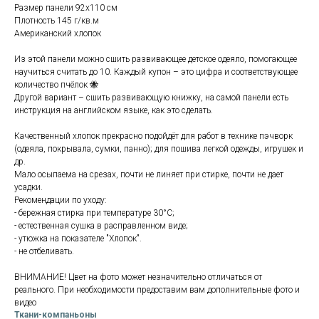
Размер панели 92х110 см
Плотность 145 г/кв.м
Американский хлопок
Из этой панели можно сшить развивающее детское одеяло, помогающее
научиться считать до 10. Каждый купон – это цифра и соответствующее
количество пчёлок 🐝
Другой вариант – сшить развивающую книжку, на самой панели есть
инструкция на английском языке, как это сделать.
Качественный хлопок прекрасно подойдёт для работ в технике пэчворк
(одеяла, покрывала, сумки, панно); для пошива легкой одежды, игрушек и
др.
Мало осыпаема на срезах, почти не линяет при стирке, почти не дает
усадки.
Рекомендации по уходу:
- бережная стирка при температуре 30°С;
- естественная сушка в расправленном виде;
- утюжка на показателе "Хлопок".
- не отбеливать.
ВНИМАНИЕ! Цвет на фото может незначительно отличаться от
реального. При необходимости предоставим вам дополнительные фото и
видео
Ткани-компаньоны