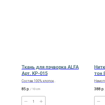
Ткань для пэчворка ALFA
Нитк
Арт. KP-015
тон 
Состав 100% хлопок
Намотк
Ширина 110 см
Произв
85
р.
388
р.
/
10 cm
Производство – Корея
Состав