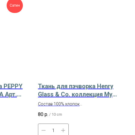
Сатин
а PEPPY
Ткань для пэчворка Henry
 Арт.
Glass & Co. коллекция My
Sunflower Garden Арт. 1385-
Состав 100% хлопок
71
Ширина 110 см
80
р.
/
10 cm
Американский хлопок