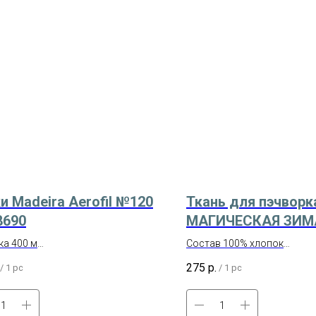
и Madeira Aerofil №120
Ткань для пэчворк
8690
МАГИЧЕСКАЯ ЗИМА
МГЗ-15 синий
а 400 м
Состав 100% хлопок
одство – Германия
Производство – Россия
275
р.
/
1 pc
/
1 pc
: 100% полиэстр
Отрез размером 50х50 см