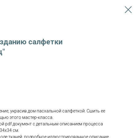
озданию салфетки
ц"
ние, украсив дом пасхальной салфеткой. Сшить ее
щью этого мастер-класса.
ой pdf документ с детальным описанием процесса
34х34 см.
оде тканей, подробное иллюстрированное описание