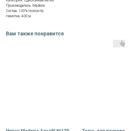
Категория: Однотонные нитки
Производитель: Madeira
Состав: 100% полиэстр
Намотка: 400 м
Вам также понравится
Нитки Madeira Aerofil №120
Ткань для пэчворка