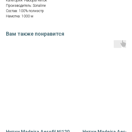
Категория: Наборы ниток
Производитель: Sonaline
Состав: 100% полиэстр
Намотка: 1000 м
Вам также понравится
Нитки Madeira Aerofil №120
Нитки Madeira Aerofi