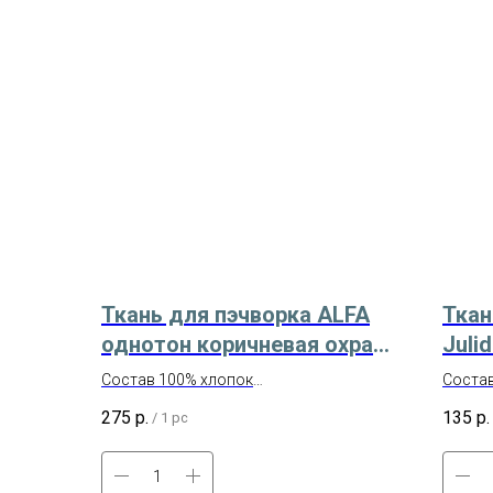
Ткань для пэчворка ALFA
Ткан
однотон коричневая охра
Juli
Арт. AL-S2652
Русс
Состав 100% хлопок
Состав
2902
Плотность 145 г/кв.м
Ширин
275
р.
135
р.
/
1 pc
Отрез размером 50х55 см
Произв