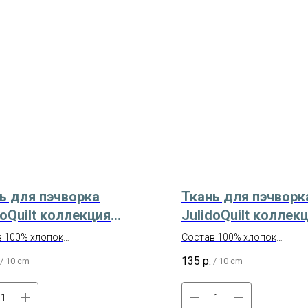
ь для пэчворка
Ткань для пэчворк
doQuilt коллекция
JulidoQuilt коллек
кие сезоны 1 Арт.
Тыквенная ферма А
 100% хлопок
Состав 100% хлопок
-1
а 110 см
Ширина 110 см
135
р.
/
10 cm
/
10 cm
одитель - JulidoQuilt (Россия)
Производитель - JulidoQuilt