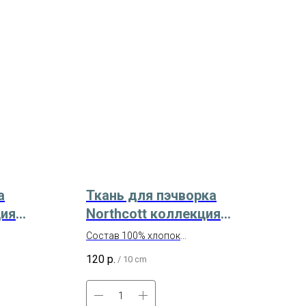
а
Ткань для пэчворка
ция
Northcott коллекция
рт. 3204
Crackle Арт. 9045-49
Состав 100% хлопок
Ширина 110 см
120
р.
/
10 cm
 (Россия)
Американский хлопок