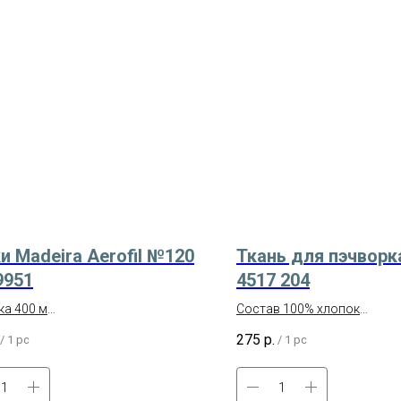
и Madeira Aerofil №120
Ткань для пэчворк
9951
4517 204
а 400 м
Состав 100% хлопок
одство – Германия
Производство – Корея
275
р.
/
1 pc
/
1 pc
: 100% полиэстр
Отрез размером 50х55 см