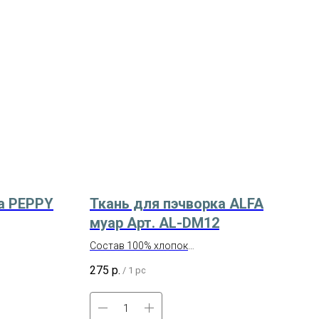
а PEPPY
Ткань для пэчворка ALFA
муар Арт. AL-DM12
Состав 100% хлопок
Плотность 145 г/кв.м
275
р.
/
1 pc
Отрез размером 50х55 см