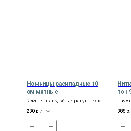
Ножницы раскладные 10
Нитк
см мятные
тон 
Компактные и удобные для путешествий,
Намотк
т.к. складываются и раскладываются.
Произв
230
р.
388
р.
/
1 pc
Состав