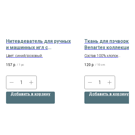
Нитевдеватель для ручных
Ткань для пэчворка
и машинных игл с
Benartex коллекция 
пластиковой ручкой, 2 шт.
Shot Арт. 9636-D1 Ca
Цвет: синий/розовый.
Состав 100% хлопок
Арт HGC234.01
Ширина 110 см
157
р.
120
р.
/
1 pc
/
10 cm
Американский хлопок
Добавить в корзину
Добавить в корзину