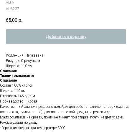
ALFA
AL-8237
65,00
р.
Добавить в корзину
Коллекция: Не указана
Рисунок: С рисунком
Ширина: 110 см
Описание
Ткани-компаньоны
Описание
Состав 100% хлопок
Ширина 110 см
Плотность 145 г/кв.м
Производство – Корея
Качественный хлопок прекрасно подойдёт для работ в технике пэчворк (одеяла,
покрывала, сумки, панно); для пошива легкой одежды, игрушек и др.
Мало осыпаема на срезах, почти не линяет при стирке, почти не дает усадки.
Рекомендации по уходу:
- бережная стирка при температуре 30°С;