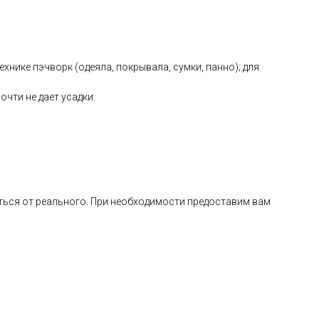
хнике пэчворк (одеяла, покрывала, сумки, панно); для
очти не дает усадки.
ься от реального. При необходимости предоставим вам