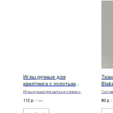
Иглы ручные для
Ткан
квилтинга с золотым
Blak
ушком № 10 ALFA
Fash
Иглы ручные для шитья и стежки с
Состав
C12
золотым ушком № 10, 20 шт.
Ширин
112
р.
80
р.
/
1 pc
/
Амери