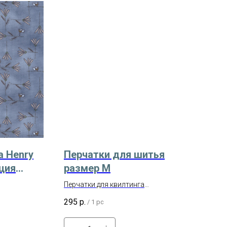
а Henry
Перчатки для шитья
кция
размер M
ss Арт.
Перчатки для квилтинга
Размер M
295
р.
/
1 pc