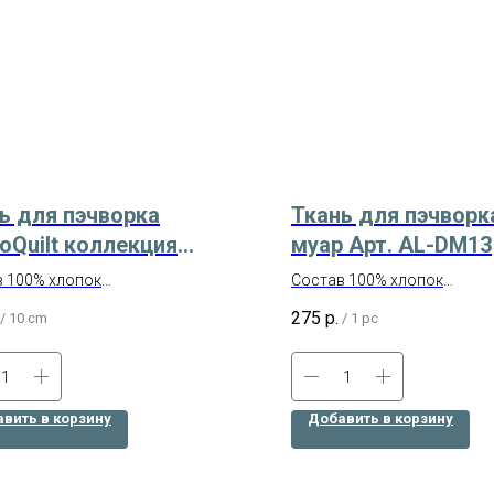
ь для пэчворка
Ткань для пэчворк
doQuilt коллекция
муар Арт. AL-DM13
кие сезоны 2 Арт.
 100% хлопок
Состав 100% хлопок
-1
а 110 см
Плотность 145 г/кв.м
275
р.
/
10 cm
/
1 pc
одитель - JulidoQuilt (Россия)
Отрез размером 50х55 см
вить в корзину
Добавить в корзину