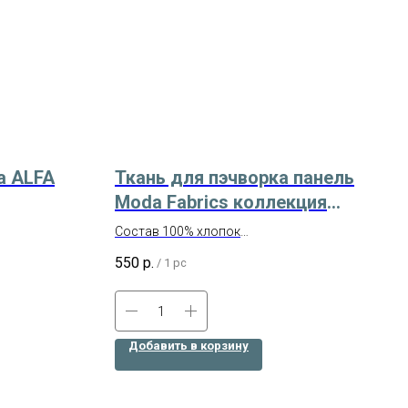
а ALFA
Ткань для пэчворка панель
Moda Fabrics коллекция
Bee Grateful Арт. 19960-14
Состав 100% хлопок
Размер 58х110 см
550
р.
/
1 pc
Американский хлопок
Добавить в корзину