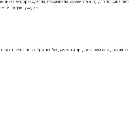
хнике пэчворк (одеяла, покрывала, сумки, панно); для пошива легк
очти не дает усадки.
ься от реального. При необходимости предоставим вам дополнит