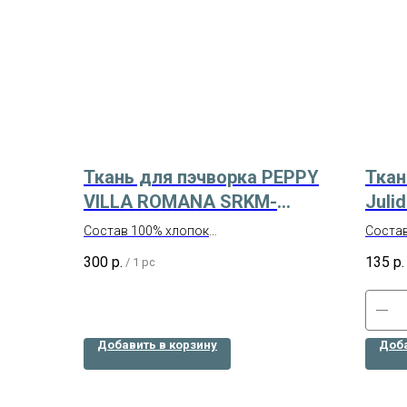
Ткань для пэчворка PEPPY
Ткан
VILLA ROMANA SRKM-
Juli
17050-163 SPICE
Русс
Состав 100% хлопок
Состав
3304
Производство – Япония
Ширин
300
р.
135
р.
/
1 pc
Отрез размером 50х55 см
Произв
Добавить в корзину
Доба