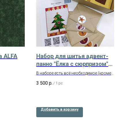
а ALFA
Набор для шитья адвент-
панно "Ёлка с сюрпризом"
60×72 см
В наборе есть всё необходимое (кроме
ниток) для создания панно и шести
3 500
р.
/
1 pc
украшений для ёлки (каких – это
сюрприз 😊).
Добавить в корзину