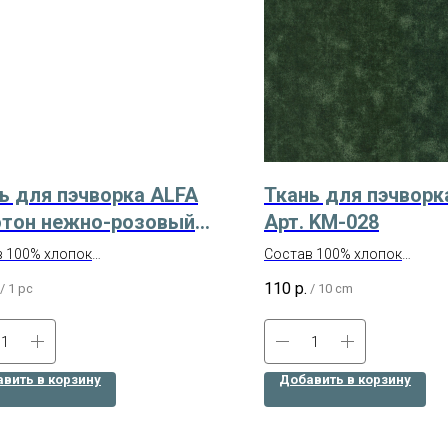
ь для пэчворка ALFA
Ткань для пэчворк
тон нежно-розовый
Арт. KM-028
 AL-S2669
 100% хлопок
Состав 100% хлопок
сть 145 г/кв.м
Ширина 110 см
110
р.
/
1 pc
/
10 cm
размером 50х55 см
Производство – Корея
вить в корзину
Добавить в корзину