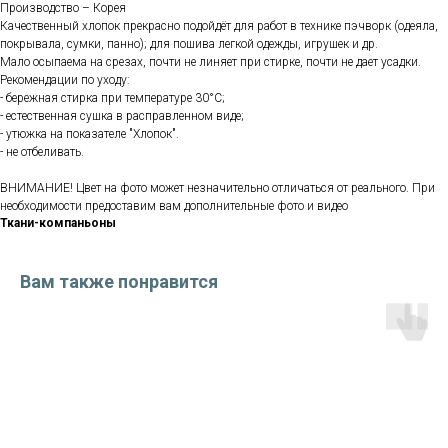
Производство – Корея
Качественный хлопок прекрасно подойдёт для работ в технике пэчворк (одеяла,
покрывала, сумки, панно); для пошива легкой одежды, игрушек и др.
Мало осыпаема на срезах, почти не линяет при стирке, почти не дает усадки.
Рекомендации по уходу:
- бережная стирка при температуре 30°С;
- естественная сушка в расправленном виде;
- утюжка на показателе "Хлопок".
- не отбеливать.
ВНИМАНИЕ! Цвет на фото может незначительно отличаться от реального. При
необходимости предоставим вам дополнительные фото и видео
Ткани-компаньоны
Вам также понравится