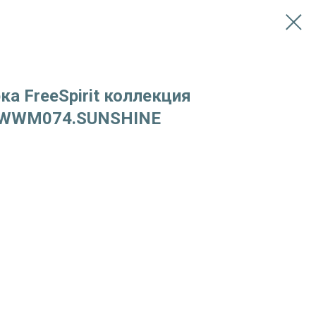
ка FreeSpirit коллекция
 PWWM074.SUNSHINE