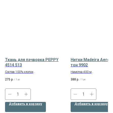
Ткань для пэчворка PEPPY
Нитки Madeira Aerofi
4514 513
тон 9902
Состав 100% хлопок
Намотка 400 м
Производство – Корея
Производство – Германия
275
р.
388
р.
/
1 pc
/
1 pc
Отрез размером 50х55 см
Состав: 100% полиэстр
Добавить в корзину
Добавить в корзину