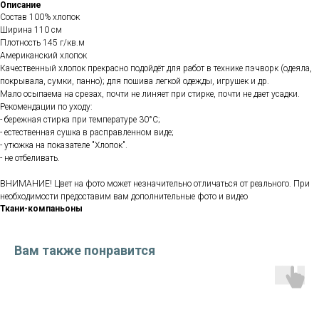
Описание
Состав 100% хлопок
Ширина 110 см
Плотность 145 г/кв.м
Американский хлопок
Качественный хлопок прекрасно подойдёт для работ в технике пэчворк (одеяла,
покрывала, сумки, панно); для пошива легкой одежды, игрушек и др.
Мало осыпаема на срезах, почти не линяет при стирке, почти не дает усадки.
Рекомендации по уходу:
- бережная стирка при температуре 30°С;
- естественная сушка в расправленном виде;
- утюжка на показателе "Хлопок".
- не отбеливать.
ВНИМАНИЕ! Цвет на фото может незначительно отличаться от реального. При
необходимости предоставим вам дополнительные фото и видео
Ткани-компаньоны
Вам также понравится