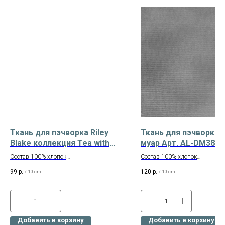
Ткань для пэчворка Riley
Ткань для пэчворка 
Blake коллекция Tea with
муар Арт. AL-DM38
Bea Арт. C10491-
Состав 100% хлопок
Состав 100% хлопок
SANDDOLLAR
Ширина 110 см
Ширина 110 см
99
р.
120
р.
/
10 cm
/
10 cm
Американский хлопок
Производство – Корея
Добавить в корзину
Добавить в корзину