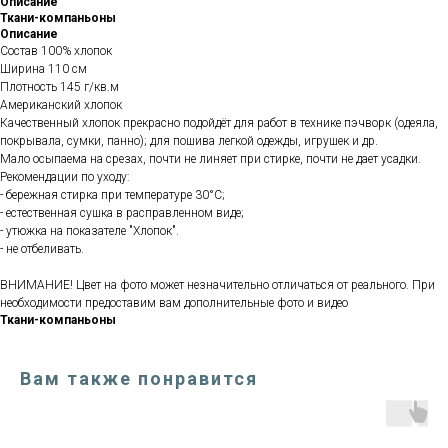
Описание
Ткани-компаньоны
Описание
Состав 100% хлопок
Ширина 110 см
Плотность 145 г/кв.м
Американский хлопок
Качественный хлопок прекрасно подойдёт для работ в технике пэчворк (одеяла,
покрывала, сумки, панно); для пошива легкой одежды, игрушек и др.
Мало осыпаема на срезах, почти не линяет при стирке, почти не дает усадки.
Рекомендации по уходу:
- бережная стирка при температуре 30°С;
- естественная сушка в расправленном виде;
- утюжка на показателе "Хлопок".
- не отбеливать.
ВНИМАНИЕ! Цвет на фото может незначительно отличаться от реального. При
необходимости предоставим вам дополнительные фото и видео
Ткани-компаньоны
Вам также понравится