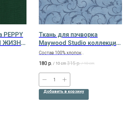
а PEPPY
Ткань для пэчворка
И ЖИЗНИ
Maywood Studio коллекция
еный
Beautiful Backing Арт.
Состав 100% хлопок
MASQB100-B
Ширина 270 см
180
р.
315
р.
/
10 cm
/
10 cm
Американский хлопок
Добавить в корзину