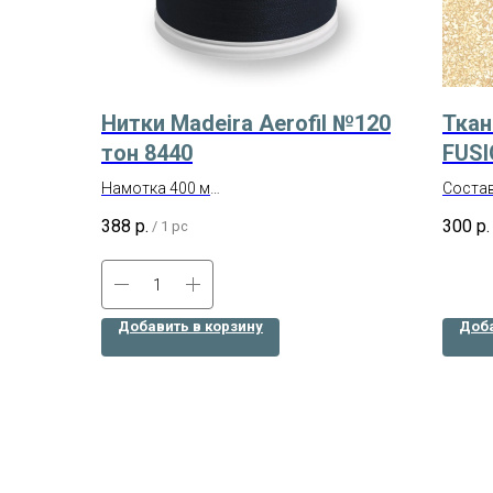
Нитки Madeira Aerofil №120
Ткан
тон 8440
FUSI
золо
Намотка 400 м
Состав
CRE
Производство – Германия
Произ
388
р.
300
р.
/
1 pc
Состав: 100% полиэстр
Отрез 
Добавить в корзину
Доба