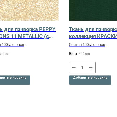
ь для пэчворка PEPPY
Ткань для пэчворк
ONS 11 METALLIC (с
коллекция КРАСК
тым глиттером)
ЛЮКС цвет тм.зел
 100% хлопок
Состав 100% хлопок
AM
водство – Япония
Ширина 112 см
85
р.
/
1 pc
/
10 cm
размером 50х55 см
Производство – Корея
вить в корзину
Добавить в корзину