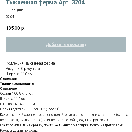
Тыквенная ферма Арт. 3204
JulidoQuilt
3204
135,00
р.
Добавить в корзину
Коллекция: Тыквенная ферма
Рисунок: С рисунком
Ширина: 110 см
Описание
Ткани-компаньоны
Описание
Состав 100% хлопок
Ширина 110 см
Плотность 140 г/кв.м
Производитель - JulidoQuilt (Россия)
Качественный хлопок прекрасно подойдёт для работ в технике пэчворк (одеяла,
покрывала, сумки, панно); для пошива легкой одежды, игрушек и др.
Мало осыпаема на срезах, почти не линяет при стирке, почти не дает усадки.
Рекомендации по уходу: