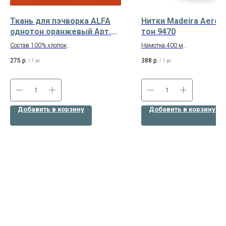
Ткань для пэчворка ALFA
Нитки Madeira Aerofi
однотон оранжевый Арт.
тон 9470
AL-S2657
Состав 100% хлопок
Намотка 400 м
Плотность 145 г/кв.м
Производство – Германия
275
р.
388
р.
/
1 pc
/
1 pc
Отрез размером 50х55 см
Состав: 100% полиэстр
Добавить в корзину
Добавить в корзину