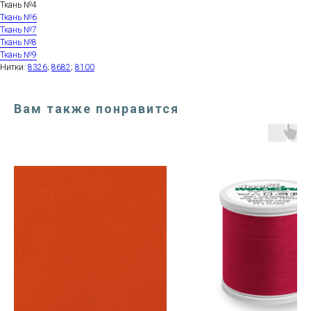
Ткань №4
Ткань №6
Ткань №7
Ткань №8
Ткань №9
Нитки:
8326
;
8682
;
8100
Вам также понравится