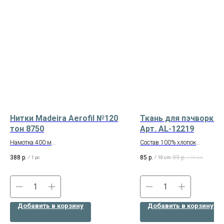
Нитки Madeira Aerofil №120
Ткань для пэчворка 
тон 8750
Арт. AL-12219
Намотка 400 м
Состав 100% хлопок
Производство – Германия
Ширина 110 см
388
р.
85
р.
99
р.
/
1 pc
/
10 cm
/
10 cm
Состав: 100% полиэстр
Производство – Корея
Добавить в корзину
Добавить в корзину