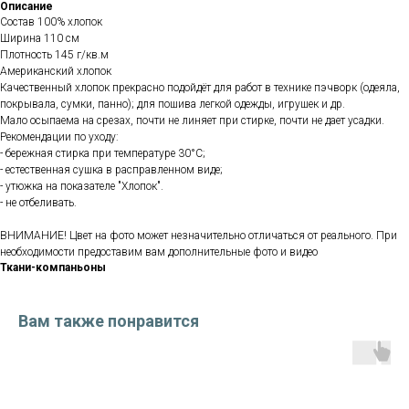
Описание
Состав 100% хлопок
Ширина 110 см
Плотность 145 г/кв.м
Американский хлопок
Качественный хлопок прекрасно подойдёт для работ в технике пэчворк (одеяла,
покрывала, сумки, панно); для пошива легкой одежды, игрушек и др.
Мало осыпаема на срезах, почти не линяет при стирке, почти не дает усадки.
Рекомендации по уходу:
- бережная стирка при температуре 30°С;
- естественная сушка в расправленном виде;
- утюжка на показателе "Хлопок".
- не отбеливать.
ВНИМАНИЕ! Цвет на фото может незначительно отличаться от реального. При
необходимости предоставим вам дополнительные фото и видео
Ткани-компаньоны
Вам также понравится