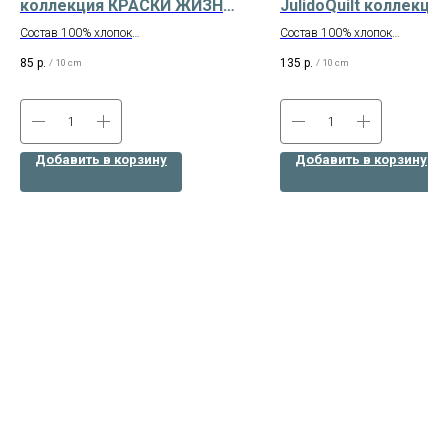
коллекция КРАСКИ ЖИЗНИ
JulidoQuilt коллекция
ЛЮКС цвет т.бирюзовый
Кремовый фарфор Ар
Состав 100% хлопок
Состав 100% хлопок
4501
Ширина 112 см
Ширина 110 см
85
р.
135
р.
/
10 cm
/
10 cm
Производство – Корея
Производитель - JulidoQuilt (
Добавить в корзину
Добавить в корзину