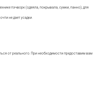
хнике пэчворк (одеяла, покрывала, сумки, панно); для
очти не дает усадки.
ься от реального. При необходимости предоставим вам