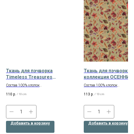
Ш
1
С
Ткань для пэчворка
Ткань для пэчворка 
Timeless Treasures
коллекция ОСЕННИЙ
коллекция Swirl Texture
Арт. ОБ-07
Состав 100% хлопок
Состав 100% хлопок
Арт. HUE-C3310 WHITE
Ширина 110 см
Ширина 160 см
110
р.
113
р.
/
10 cm
/
10 cm
Американский хлопок
Производство – Россия
Добавить в корзину
Добавить в корзину