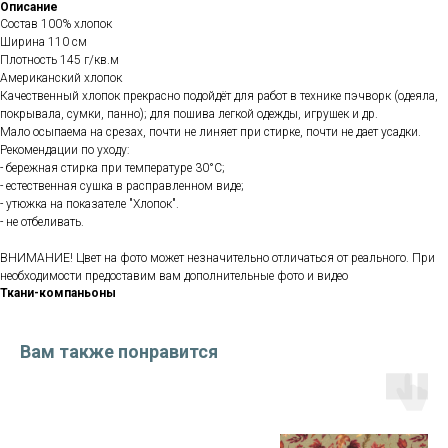
Описание
Состав 100% хлопок
Ширина 110 см
Плотность 145 г/кв.м
Американский хлопок
Качественный хлопок прекрасно подойдёт для работ в технике пэчворк (одеяла,
покрывала, сумки, панно); для пошива легкой одежды, игрушек и др.
Мало осыпаема на срезах, почти не линяет при стирке, почти не дает усадки.
Рекомендации по уходу:
- бережная стирка при температуре 30°С;
- естественная сушка в расправленном виде;
- утюжка на показателе "Хлопок".
- не отбеливать.
ВНИМАНИЕ! Цвет на фото может незначительно отличаться от реального. При
необходимости предоставим вам дополнительные фото и видео
Ткани-компаньоны
Вам также понравится