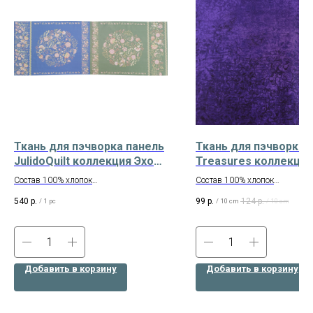
Ткань для пэчворка панель
Ткань для пэчворка Q
JulidoQuilt коллекция Эхо
Treasures коллекция
леса Арт. 4102
Scrollscapes Арт. 24
Состав 100% хлопок
Состав 100% хлопок
Размер панели 40×110 см (состоит из 2
Ширина 110 см
540
р.
99
р.
124
р.
/
1 pc
/
10 cm
/
10 cm
купонов)
Американский хлопок
Производитель - JulidoQuilt (Россия)
Добавить в корзину
Добавить в корзину