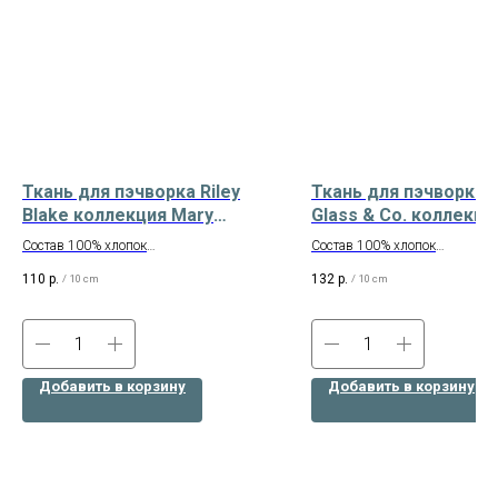
Ткань для пэчворка Riley
Ткань для пэчворка 
Blake коллекция Mary
Glass & Co. коллекци
Elizabeth Арт. C7921-MINT
Whimsy Basics Арт. 8
Состав 100% хлопок
Состав 100% хлопок
Ширина 110 см
Ширина 110 см
110
р.
132
р.
/
10 cm
/
10 cm
Американский хлопок
Американский хлопок
Добавить в корзину
Добавить в корзину