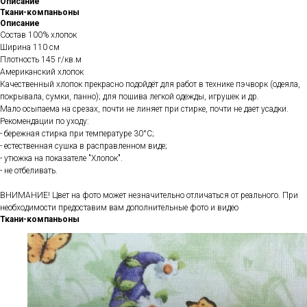
Описание
Ткани-компаньоны
Описание
Состав 100% хлопок
Ширина 110 см
Плотность 145 г/кв.м
Американский хлопок
Качественный хлопок прекрасно подойдёт для работ в технике пэчворк (одеяла,
покрывала, сумки, панно); для пошива легкой одежды, игрушек и др.
Мало осыпаема на срезах, почти не линяет при стирке, почти не дает усадки.
Рекомендации по уходу:
- бережная стирка при температуре 30°С;
- естественная сушка в расправленном виде;
- утюжка на показателе "Хлопок".
- не отбеливать.
ВНИМАНИЕ! Цвет на фото может незначительно отличаться от реального. При
необходимости предоставим вам дополнительные фото и видео
Ткани-компаньоны