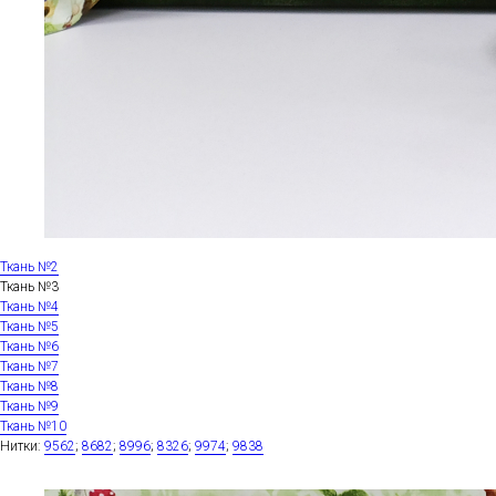
Ткань №2
Ткань №3
Ткань №4
Ткань №5
Ткань №6
Ткань №7
Ткань №8
Ткань №9
Ткань №10
Нитки:
9562
;
8682
;
8996
;
8326
;
9974
;
9838