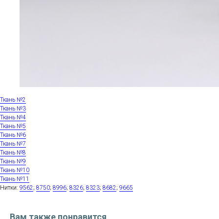
Ткань №2
Ткань №3
Ткань №4
Ткань №5
Ткань №6
Ткань №7
Ткань №8
Ткань №9
Ткань №10
Ткань №11
Нитки:
9562
;
8750
;
8996
;
8326
;
8323
;
8682
;
9665
Вам также понравится