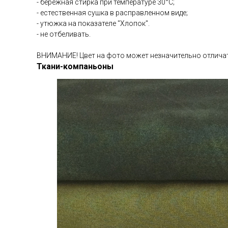
- бережная стирка при температуре 30°С;
- естественная сушка в расправленном виде;
- утюжка на показателе "Хлопок".
- не отбеливать.
ВНИМАНИЕ! Цвет на фото может незначительно отличат
Ткани-компаньоны