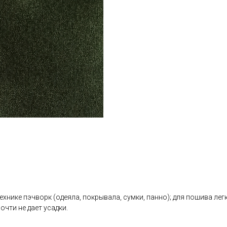
хнике пэчворк (одеяла, покрывала, сумки, панно); для пошива легк
очти не дает усадки.